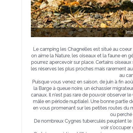
im
Le camping les Chagnelles est situé au coeur 
on aime la Nature, les oiseaux et la faune en g
pourrez apercevoir sur place. Certains oiseau
les réserves les plus proches mais rarement au
au ca
Puisque vous venez en saison, de juin à fin ao
la Barge à queue noire, un échassier migrateur
canaux. Il n'est pas rare de pouvoir observer le
mâle en période nuptiale). Une bonne partie de
en vous promenant sur les petites routes du m
ou perché s
De nombreux Cygnes tuberculés peuplent le mar
voir s'occuper 