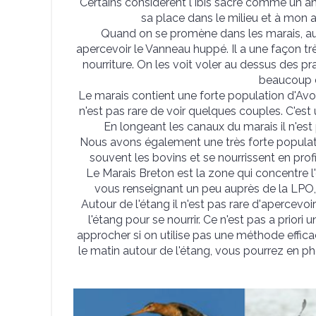
Certains considèrent l'Ibis sacré comme un ani
sa place dans le milieu et à mon av
Quand on se promène dans les marais, au
apercevoir le Vanneau huppé. Il a une façon trè
nourriture. On les voit voler au dessus des pra
beaucoup d'
Le marais contient une forte population d'Avoc
n'est pas rare de voir quelques couples. C'est 
En longeant les canaux du marais il n'est
Nous avons également une très forte popula
souvent les bovins et se nourrissent en pro
Le Marais Breton est la zone qui concentre l
vous renseignant un peu auprès de la LPO,
Autour de l'étang il n'est pas rare d'apercevoi
l'étang pour se nourrir. Ce n'est pas a priori 
approcher si on utilise pas une méthode effica
le matin autour de l'étang, vous pourrez en p