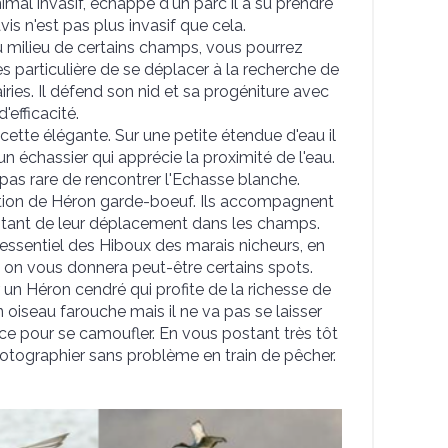
mal invasif, échappé d'un parc il a su prendre
is n'est pas plus invasif que cela.
 milieu de certains champs, vous pourrez
s particulière de se déplacer à la recherche de
iries. Il défend son nid et sa progéniture avec
efficacité.
ette élégante. Sur une petite étendue d'eau il
un échassier qui apprécie la proximité de l'eau.
 pas rare de rencontrer l'Echasse blanche.
tion de Héron garde-boeuf. Ils accompagnent
fitant de leur déplacement dans les champs.
'essentiel des Hiboux des marais nicheurs, en
 on vous donnera peut-être certains spots.
r un Héron cendré qui profite de la richesse de
un oiseau farouche mais il ne va pas se laisser
ce pour se camoufler. En vous postant très tôt
hotographier sans problème en train de pêcher.