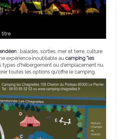
titre
 vendéen
: balades, sorties, mer et terre, culture
une expérience inoubliable au
camping "les
ents types d'hébergement ou d'emplacement nu.
rer toutes les options qu'offre le camping.