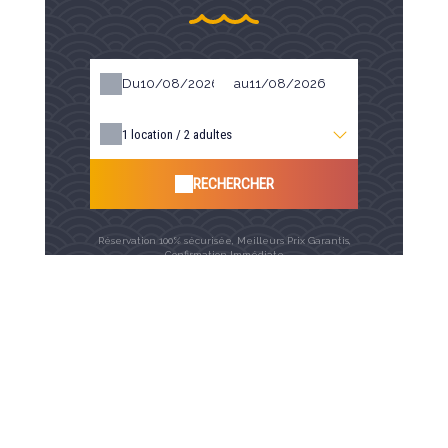
Du
au
1
location /
2
adultes
RECHERCHER
Réservation 100% sécurisée, Meilleurs Prix Garantis,
Confirmation Immédiate
Paiement sécurisé par