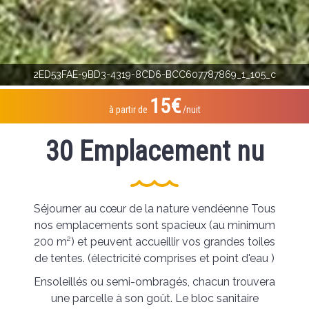
2ED53FAE-9BD3-4319-8CD6-BCC607787869_1_105_c
15€
à partir de
/nuit
30 Emplacement nu
Séjourner au cœur de la nature vendéenne Tous
nos emplacements sont spacieux (au minimum
200 m²) et peuvent accueillir vos grandes toiles
de tentes. (électricité comprises et point d'eau )
Ensoleillés ou semi-ombragés, chacun trouvera
une parcelle à son goût. Le bloc sanitaire