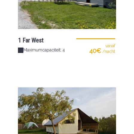
1 Far West
vanaf
40€
Maximumcapaciteit: 4
/nacht