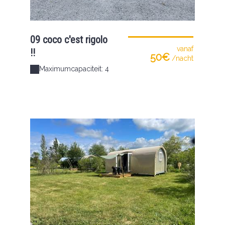
09 coco c'est rigolo
vanaf
!!
50€
/nacht
Maximumcapaciteit: 4