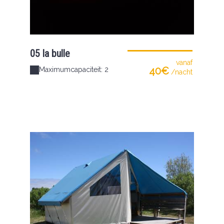
05 la bulle
vanaf
40€
Maximumcapaciteit: 2
/nacht