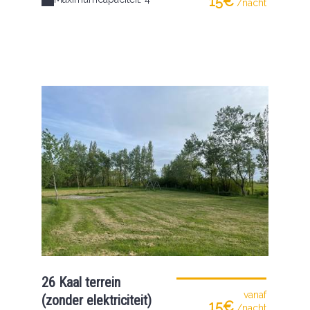
15€
/nacht
26 Kaal terrein
vanaf
(zonder elektriciteit)
15€
/nacht