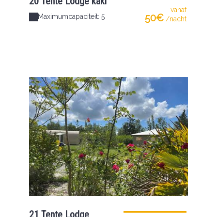
20 Tente Lodge kaki
vanaf
50€
Maximumcapaciteit: 5
/nacht
21 Tente Lodge