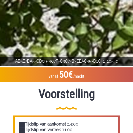
AB5E7BA5-CB09-407F-8387-B3EEA8457D1C_1_105_c
50€
vanaf
/nacht
Voorstelling
Tijdstip van aankomst :
14:00
Tijdstip van vertrek :
11:00