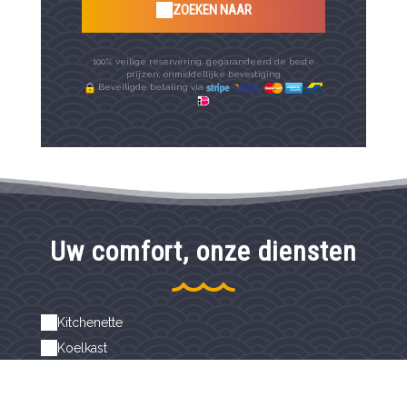
ZOEKEN NAAR
100% veilige reservering, gegarandeerd de beste
prijzen, onmiddellijke bevestiging
Beveiligde betaling via
Uw comfort, onze diensten
Kitchenette
Koelkast
Koffiezetapparaat
Onafhankelijke toegang