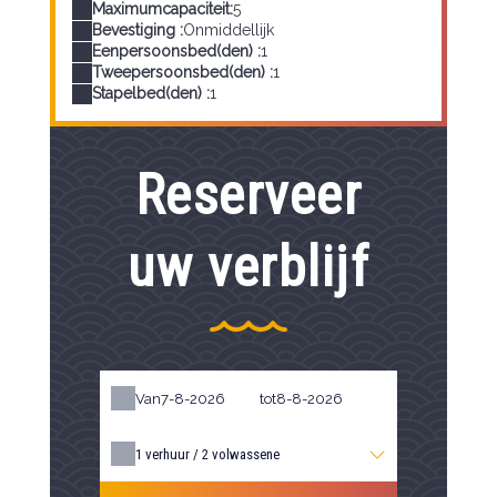
Maximumcapaciteit:
5
Bevestiging :
Onmiddellijk
Eenpersoonsbed(den) :
1
Tweepersoonsbed(den) :
1
Stapelbed(den) :
1
Reserveer
uw verblijf
Van
tot
1
verhuur /
2
volwassene